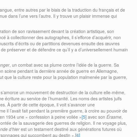
langue, entre autres par le biais de la traduction du français et de
nue dans l’une vers l’autre. Il y trouve un plaisir immense qui
tration de son ravissement devant la création artistique, son
cé à collectionner des autographes, il s’efforce d’acquérir, non
uscrits d’écrits ou de partitions devenues ensuite des œuvres
t de préserver et de défendre ce qu’il y a d’universellement humain
anger
, un combat avec sa plume contre l’idée de la guerre. Sa
e en scène pendant la dernière année de guerre en Allemagne,
ut que la culture reste pour la population malmenée par la guerre,
, s’amorce un mouvement de destruction de la culture elle-même,
 une écriture au service de l’humanité. Les noms des artistes juifs
mes. À partir de cette époque, il voit s’avancer une
e il l’avait fait pendant la première guerre, à croire au pouvoir de
t en 1934 une « confession à peine voilée »
[5]
avec son
Érasme
,
ntée de la sauvagerie des guerres de religion. Il ne voyage plus,
nde d’hier
est un testament destiné aux générations futures où
personnages qui succombent au destin ».
[6]