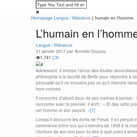
Skip
Homepage
Langue / littérature
L'humain en l'homme
to
L’humain en l’homm
content
Categories
Langue / littérature
31 janvier 2017 par Annette Gouzou
1,741
0
Adolescent, il trompe l’ennui des études secondaires 
philosophie à la faculté de Berlin pour répondre à c
persuadé qu’il ne trouvera pas ce qu’il cherche dan
hors-normes.
Il rencontre d’abord deux de ses maîtres à penser 
rencontre avec le premier, il écrit : « Et dès cette p
cet homme et son oeuvre. »
[1]
Lorsqu’il découvre les écrits de Freud, il en perçoi
commence entre eux qui s’étendra de 1908 à la mort 
l’écriture de son ami pour lui dire à quel point il ar