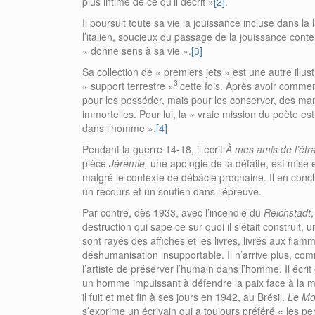
plus intime de ce qu’il décrit »
[2]
.
Il poursuit toute sa vie la jouissance incluse dans la 
l’italien, soucieux du passage de la jouissance conte
« donne sens à sa vie ».
[3]
Sa collection de « premiers jets » est une autre illus
3
« support terrestre »
cette fois. Après avoir commen
pour les posséder, mais pour les conserver, des man
immortelles. Pour lui, la « vraie mission du poète es
dans l’homme ».
[4]
Pendant la guerre 14-18, il écrit
À
mes amis de l’étr
pièce
Jérémie,
une apologie de la défaite, est mis
malgré le contexte de débâcle prochaine. Il en concl
un recours et un soutien dans l’épreuve.
Par contre, dès 1933, avec l’incendie du
Reichstadt
destruction qui sape ce sur quoi il s’était construit,
sont rayés des affiches et les livres, livrés aux flam
déshumanisation insupportable. Il n’arrive plus, comm
l’artiste de préserver l’humain dans l’homme. Il écri
un homme impuissant à défendre la paix face à la mo
il fuit et met fin à ses jours en 1942, au Brésil.
Le Mo
s’exprime un écrivain qui a toujours préféré « les 