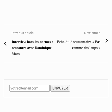
Navigation
de
Previous article
Next article
l’article
Previous
Next
Interview hors-les-normes :
Écho du documentaire « Pas
post:
post:
rencontre avec Dominique
comme des loups »
Maes