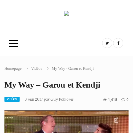
twitter
FB
Homepage
Vidéos
My Way - Garou et Kendji
Skip
to
content
My Way – Garou et Kendji
3 mai 2017 par Guy Poblome
CATEGORIES
VIDÉOS
1,418
0