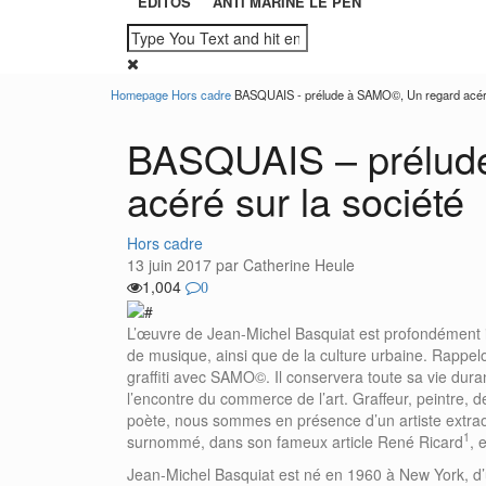
ÉDITOS
ANTI MARINE LE PEN
Skip
Homepage
Hors cadre
BASQUAIS - prélude à SAMO©, Un regard acéré
to
content
BASQUAIS – prélud
acéré sur la société
Categories
Hors cadre
13 juin 2017 par Catherine Heule
1,004
0
L’œuvre de Jean-Michel Basquiat est profondément 
de musique, ainsi que de la culture urbaine. Rappe
graffiti avec SAMO©. Il conservera toute sa vie duran
l’encontre du commerce de l’art. Graffeur, peintre, 
poète, nous sommes en présence d’un artiste extrao
1
surnommé, dans son fameux article René Ricard
, 
Jean-Michel Basquiat est né en 1960 à New York, d’u