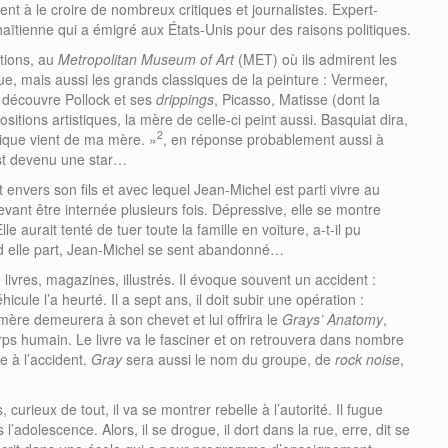
nt à le croire de nombreux critiques et journalistes. Expert-
 haïtienne qui a émigré aux États-Unis pour des raisons politiques.
tions, au
Metropolitan Museum of Art
(MET) où ils admirent les
ique, mais aussi les grands classiques de la peinture : Vermeer,
 découvre Pollock et ses
drippings
, Picasso, Matisse (dont la
tions artistiques, la mère de celle-ci peint aussi. Basquiat dira,
2
stique vient de ma mère. »
, en réponse probablement aussi à
 est devenu une star…
 envers son fils et avec lequel Jean-Michel est parti vivre au
ant être internée plusieurs fois. Dépressive, elle se montre
 aurait tenté de tuer toute la famille en voiture, a-t-il pu
d elle part, Jean-Michel se sent abandonné…
livres, magazines, illustrés. Il évoque souvent un accident :
icule l’a heurté. Il a sept ans, il doit subir une opération :
a mère demeurera à son chevet et lui offrira le
Grays’ Anatomy
,
orps humain. Le livre va le fasciner et on retrouvera dans nombre
 à l’accident.
Gray
sera aussi le nom du groupe, de
rock
noise
,
, curieux de tout, il va se montrer rebelle à l’autorité. Il fugue
adolescence. Alors, il se drogue, il dort dans la rue, erre, dit se