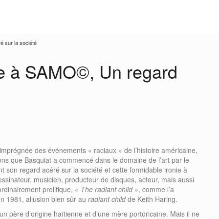
 sur la société
e à SAMO©, Un regard
imprégnée des événements « raciaux » de l’histoire américaine,
lons que Basquiat a commencé dans le domaine de l’art par le
t son regard acéré sur la société et cette formidable ironie à
dessinateur, musicien, producteur de disques, acteur, mais aussi
rdinairement prolifique, «
The radiant child
», comme l’a
en 1981, allusion bien sûr au
radiant child
de Keith Haring.
n père d’origine haïtienne et d’une mère portoricaine. Mais il ne