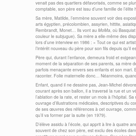
venait pas des quartiers défavorisés, comme se plure
comptable, son père est issu d’une famille de l’élite
Sa mère, Matilde, l’emmène souvent voir des exposi
arts égyptien, précolombien, assyrien, hittite, asiat
Rembrandt, Monet… Ils vont au
MoMa
, où Basquiat
couleur le subjugue). Sa mère a elle-même des disposi
lors d’une interview en 1986 : « Tout ce qui est arti
l’intérêt nouveau du père pour son fils depuis qu’il
Père qui, durant l’enfance, demeura froid et exigeant
moment de la séparation de ses parents, sa mère dev
parfois menaçante envers ses enfants et son mari. Elle
raconter. Folie maternelle donc… Néanmoins, quan
Enfant, quand il ne dessine pas, Jean-Michel dévore 
courant après son ballon, il a traversé la rue et un véh
l’ablation de la rate, et rester un mois à l’hôpital. S
ouvrage d’illustrations médicales, descriptives du c
de ses œuvres des références à cet ouvrage, comme
qu’il va former par la suite (en 1979).
D’élève assidu à l’école, qui apprit à lire à quatre ans
souvent de chez son père, est exclu des écoles dans l’